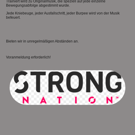
Trainiert wird zu Originalmusik, die speziell auf jede einzelne
Bewegungsabfolge abgestimmt wurde.
Jede Kniebeuge, jeder Ausfallschritt, jeder Burpee wird von der Musik
befeuert.
Bieten wir in unregelmäßigen Abständen an.
Voranmeldung erforderlich!